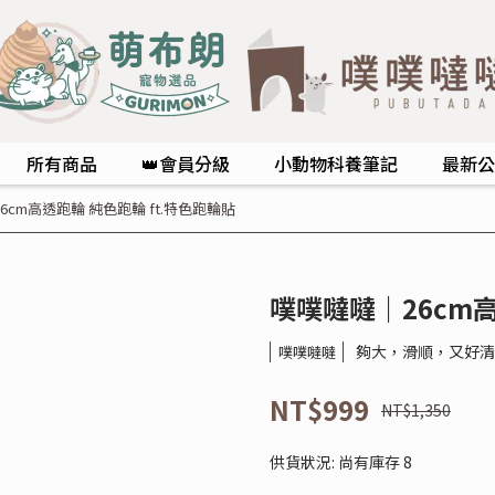
所有商品
👑會員分級
小動物科養筆記
最新公
6cm高透跑輪 純色跑輪 ft.特色跑輪貼
噗噗噠噠｜26cm高
夠大，滑順，又好清
噗噗噠噠
NT$999
NT$1,350
供貨狀況:
尚有庫存 8