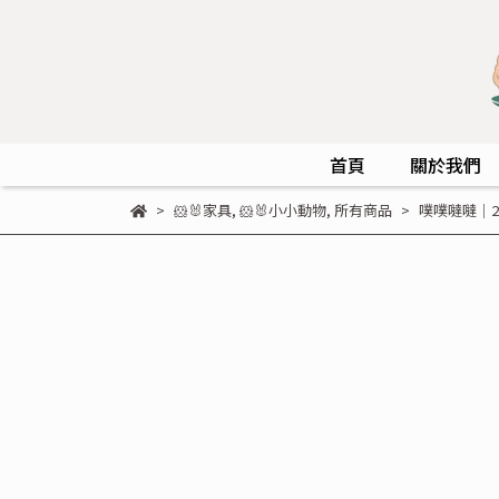
首頁
關於我們
🐹🐰家具
,
🐹🐰小小動物
,
所有商品
噗噗噠噠｜2