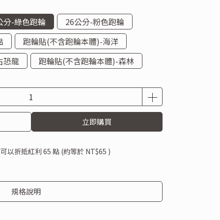
公分-綠色跑輪
26公分-粉色跑輪
點
跑輪貼(不含跑輪本體)-海洋
古恐龍
跑輪貼(不含跑輪本體)-森林
立即購買
 」可以折抵紅利
65
點 (約等於
NT$65
)
規格說明