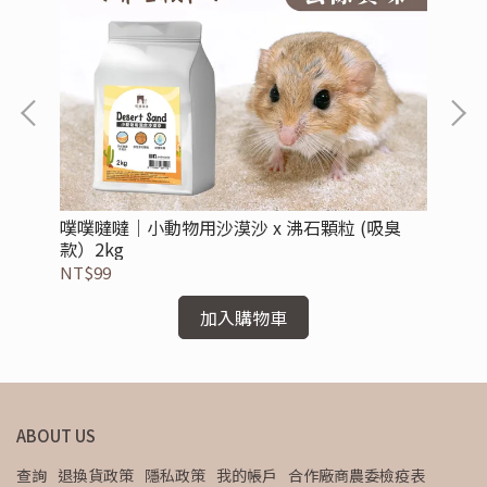
噗噗噠噠｜小動物用沙漠沙 x 沸石顆粒 (吸臭
噗
款）2kg
油)
NT$99
NT
加入購物車
ABOUT US
查詢
退換貨政策
隱私政策
我的帳戶
合作廠商農委檢疫表