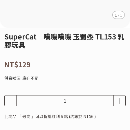
1
/
1
SuperCat｜噗嘰噗嘰 玉蜀黍 TL153 乳
膠玩具
NT$129
供貨狀況:
庫存不足
此商品 「 最高 」可以折抵紅利
6
點 (約等於
NT$6
)