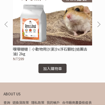
噗噗噠噠｜小動物用沙漠沙x浮石顆粒(結團去
噗
油) 2kg
NT$99
NT
加入購物車
ABOUT US
查詢
退換貨政策
隱私政策
我的帳戶
合作廠商農委檢疫表