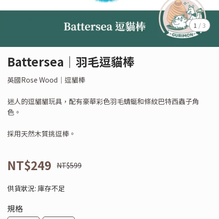
1
/
3
Battersea｜羽毛逗貓棒
英國Rose Wood｜逗貓棒
迷人的逗貓貓玩具，配有豪華彩色羽毛蜻蜓和條紋巴特西蟲子角
色。
採用天然木質挑逗棒。
NT$249
NT$599
供貨狀況:
庫存不足
規格