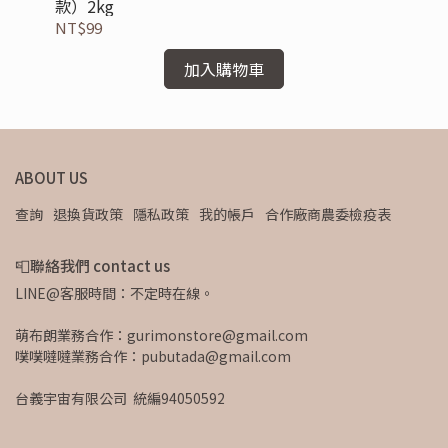
款）2kg
油)
NT$99
NT
加入購物車
ABOUT US
查詢
退換貨政策
隱私政策
我的帳戶
合作廠商農委檢疫表
📮聯絡我們 contact us
LINE@客服時間：不定時在線。
萌布朗業務合作：gurimonstore@gmail.com
噗噗噠噠業務合作：pubutada@gmail.com
台義宇宙有限公司  統編94050592