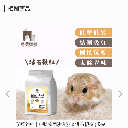
相關商品
搭
噗噗噠噠｜小動物用沙漠沙 x 沸石顆粒 (吸臭
噗