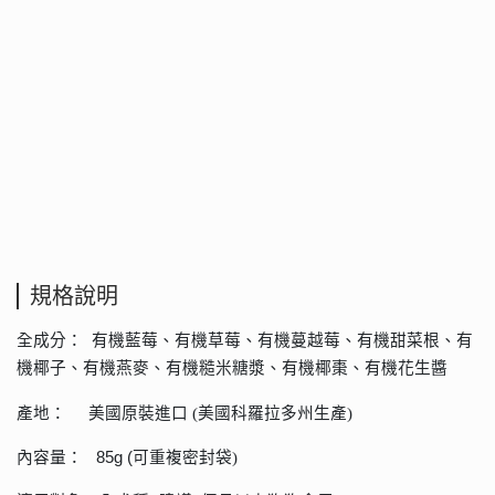
規格說明
全成分：
有機藍莓、有機草莓、有機蔓越莓、有機甜菜根、有
機椰子、有機燕麥、有機糙米糖漿、有機椰棗、有機花生醬
產地： 美國原裝進口
(
美國科羅拉多州生產
)
內容量：
85g (
可重複密封袋
)