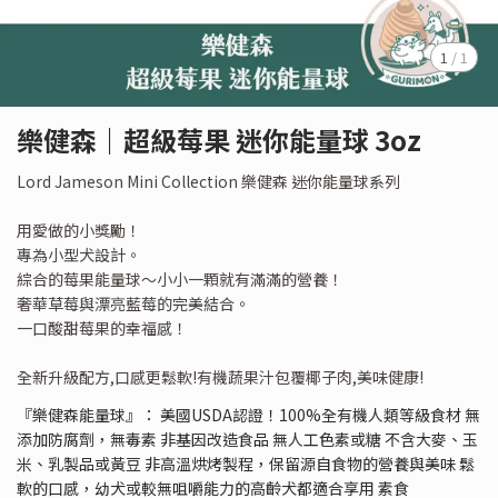
1
/
1
樂健森｜超級莓果 迷你能量球 3oz
Lord Jameson Mini Collection 樂健森 迷你能量球系列
用愛做的小獎勵！
專為小型犬設計。
綜合的莓果能量球～小小一顆就有滿滿的營養！
奢華草莓與漂亮藍莓的完美結合。
一口酸甜莓果的幸福感！
全新升級配方,口感更鬆軟!有機蔬果汁包覆椰子肉,美味健康!
『樂健森能量球』： 美國USDA認證！100%全有機人類等級食材 無
添加防腐劑，無毒素 非基因改造食品 無人工色素或糖 不含大麥、玉
米、乳製品或黃豆 非高溫烘烤製程，保留源自食物的營養與美味 鬆
軟的口感，幼犬或較無咀嚼能力的高齡犬都適合享用 素食