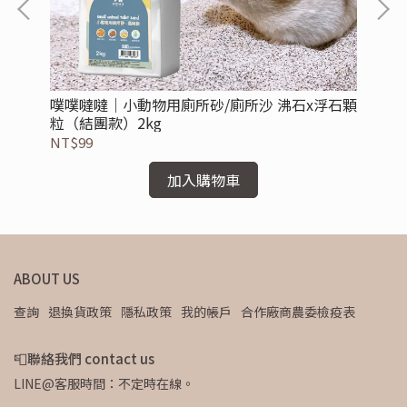
噗噗噠噠｜小動物用廁所砂/廁所沙 沸石x浮石顆
噗
粒（結團款）2kg
NT$99
NT
加入購物車
ABOUT US
查詢
退換貨政策
隱私政策
我的帳戶
合作廠商農委檢疫表
📮聯絡我們 contact us
LINE@客服時間：不定時在線。