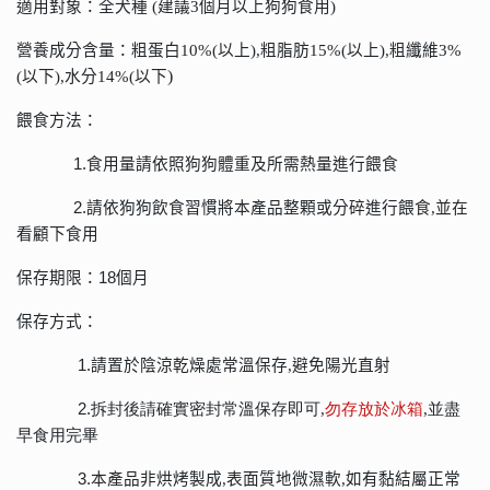
適用對象：
全犬種
(
建議
3
個月以上狗狗食用
)
營養成分含量：
粗蛋白
10%(
以上
),
粗脂肪
15%(
以上
),
粗纖維
3%
)
(
以下
),
水分
14%(
以下
餵食方法：
1.
食用量請依照狗狗體重及所需熱量進行餵食
2.
請依狗狗飲食習慣將本產品整顆或分碎進行餵食
,
並在
看顧下食用
保存期限：
18
個月
保存方式：
1.
請置於陰涼乾燥處常溫保存
,
避免陽光直射
2.
拆封後請確實密封常溫保存即可
,
勿存放於冰箱
,
並盡
早食用完畢
3.
本產品非烘烤製成
,
表面質地微濕軟
,
如有黏結屬正常