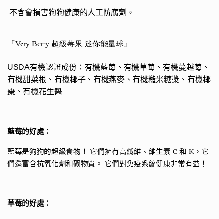
不含會損害狗狗健康的人工防腐劑。
『Very Berry 超級莓果 迷你能量球』
USDA
有機認證成份：
有機藍莓、有機草莓、有機蔓越莓、
有機甜菜根、有機椰子、有機燕麥、有機糙米糖漿、有機椰
棗、有機花生醬
藍莓的好處：
藍莓是狗狗的超級食物！ 它們擁有高纖維、維生素
C
和
K
。它
們還富含抗氧化劑和礦物質。 它們對免疫系統健康非常有益！
草莓的好處：