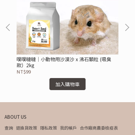
噗噗噠噠｜小動物用沙漠沙 x 沸石顆粒 (吸臭
噗
款）2kg
NT$99
NT
加入購物車
ABOUT US
查詢
退換貨政策
隱私政策
我的帳戶
合作廠商農委檢疫表