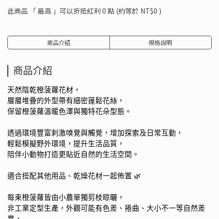
此商品 「 最高 」可以折抵紅利
0
點 (約等於
NT$0
)
商品介紹
規格說明
商品介紹
天然陰乾橙菠蘿花材，
層層堆疊的外型帶有細密蓬鬆花絲，
保留橙菠蘿溫暖色澤與獨特花朵型態。
透過環境豐富刺激嗅覺與觸覺，增加探索及日常互動，
輕鬆模擬野外環境，提升生活品質，
陪伴小動物打造更貼近自然的生活空間。
適合搭配其他用品、乾燥花材一起佈置 🌿
每束橙菠蘿皆由小農單獨剪枝晾曬，
非工業定型生產，外觀可能有色差、捲曲、大小不一等自然差