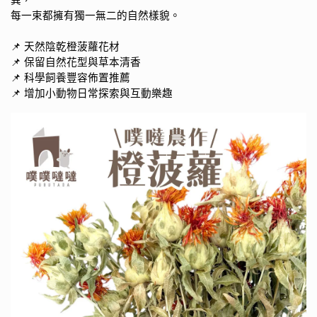
異，
每一束都擁有獨一無二的自然樣貌。
📌 天然陰乾橙菠蘿花材
📌 保留自然花型與草本清香
📌 科學飼養豐容佈置推薦
📌 增加小動物日常探索與互動樂趣