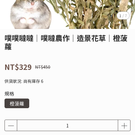
1
/
7
噗噗噠噠｜噗噠農作｜造景花草｜橙菠
蘿
NT$329
NT$450
供貨狀況:
尚有庫存 6
規格
橙菠蘿